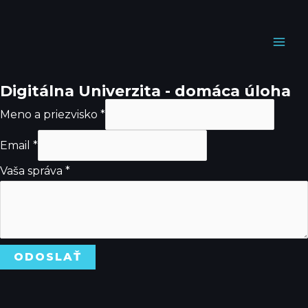
Preskočiť
MA
na
ME
obsah
Digitálna Univerzita - domáca úloha
Meno a priezvisko
*
Email
*
Vaša správa
*
ODOSLAŤ